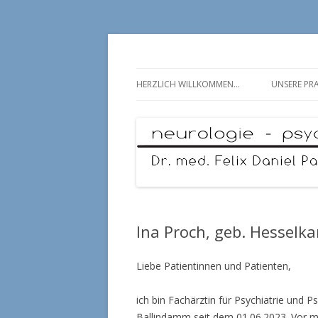
Neurologie – Psychosomatik – Psychiatrie
Neurologie Ballin
HERZLICH WILLKOMMEN…
UNSERE PRA
Ina Proch, geb. Hesselk
Liebe Patientinnen und Patienten,
ich bin Fachärztin für Psychiatrie und
Ballindamm seit dem 01.06.2023. Vor mei