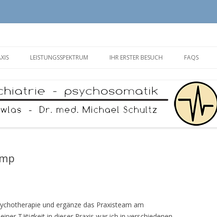
damm
Zum
Inhalt
XIS
LEISTUNGSSPEKTRUM
IHR ERSTER BESUCH
FAQS
springen
amp
 Psychotherapie und ergänze das Praxisteam am
ner Tätigkeit in dieser Praxis war ich in verschiedenen