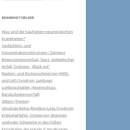
nach:
KRANKHEITSBILDER
Was sind die häufigsten neurologischen
Krankheiten?
Gedächtnis- und
Konzentrationsstörungen / Demenz
Bewusstseinsverlust, Sturz, epileptischer
Anfall, Synkope, „Black out“
Nacken- und Rückenschmerzen (HWS-
und LWS-Syndrom, Lumbago,
Lumboischialgie, Hexenschuss,
Bandscheibenvorfall)
Zittern (Tremor)
Unruhige Beine (Restless-Legs-Syndrom)
Kribbelgefühle, Schmerzen, Brennen
und/oder Schwäche in den Füßen
Einschlafen der Hände (Carpaltunnel-