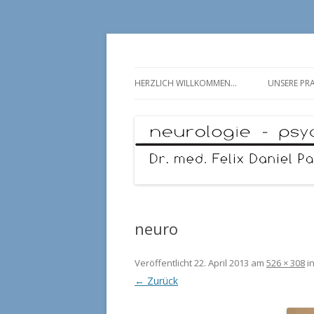
Neurologie – Psychosomatik – Psychiatrie
Neurologie Ballin
HERZLICH WILLKOMMEN…
UNSERE PRA
neuro
Veröffentlicht
22. April 2013
am
526 × 308
i
← Zurück