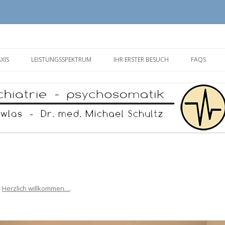
damm
Zum
Inhalt
XIS
LEISTUNGSSPEKTRUM
IHR ERSTER BESUCH
FAQS
springen
n
Herzlich willkommen…
.